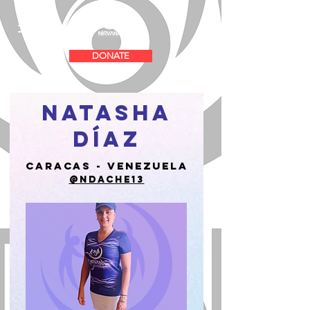
DONATE
natasha
díaz
CARACAS - VENEZUELA
@ndache13